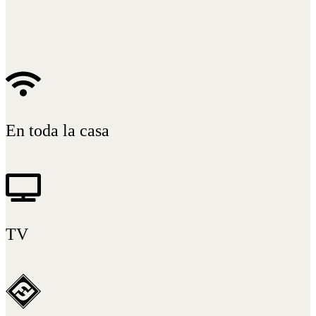
es
en
Reservas y Tarifas
Ullibarri Arrazua, 27A, 01520 Ullíbarri-Arrazua, Álava
+34 654 34 65 70
info@zarrianbarrietxea.com
En toda la casa
TV