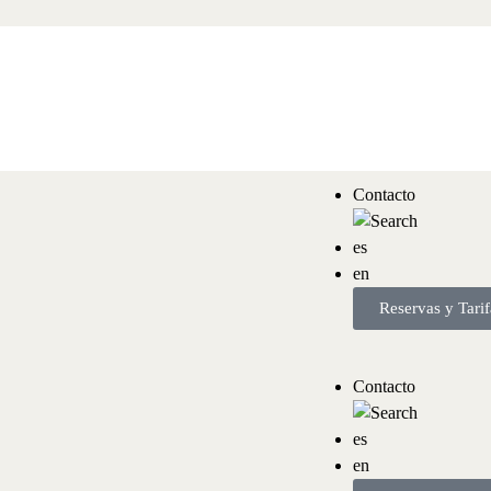
Contacto
es
en
Reservas y Tarif
es
en
Reservas y Tarifas
Contacto
es
en