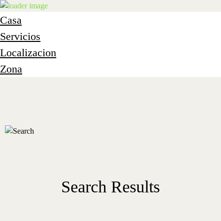
Casa
Servicios
Localizacion
Zona
Casa
Servicios
Localización
Zona
Contacto
es
Search Results
en
Reservas y Tarifas
Ullibarri Arrazua, 27A, 01520 Ullíbarri-Arrazua, Álava